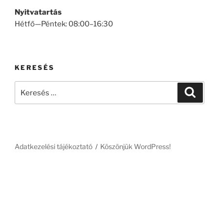
Nyitvatartás
Hétfő—Péntek: 08:00–16:30
KERESÉS
Keresés
Keresé
a
következő
kifejezésre:
Adatkezelési tájékoztató
Köszönjük WordPress!