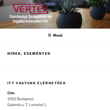
Tartalomhoz
VERTEX
Gazdasági Szolgáltató és Ingatlanközvetítő Kft.
Menü
HÍREK, ESEMÉNYEK
ITT VAGYUNK ELÉRHETŐEK
Cím
1052 Budapest,
Galamb u. 7. I. emelet 1.